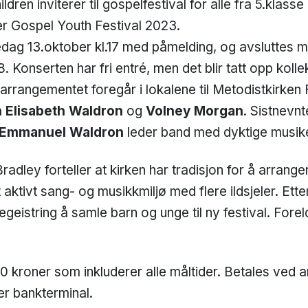
ldren inviterer til gospelfestival for alle fra 5.klass
r Gospel Youth Festival 2023.
redag 13.oktober kl.17 med påmelding, og avsluttes
. Konserten har fri entré, men det blir tatt opp kollek
 arrangementet foregår i lokalene til Metodistkirken
 Elisabeth Waldron
og
Volney Morgan
. Sistnevn
Emmanuel Waldron
leder band med dyktige musik
adley forteller at kirken har tradisjon for å arrange
 aktivt sang- og musikkmiljø med flere ildsjeler. Ett
geistring å samle barn og unge til ny festival. Forel
0 kroner som inkluderer alle måltider. Betales ved
er bankterminal.