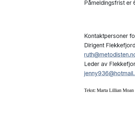
Påmeldingsfrist er
Kontaktpersoner fo
Dirigent Flekkefjor
ruth@metodisten.n
Leder av Flekkefjo
jenny936@hotmail
Tekst: Marta Lillian Moan