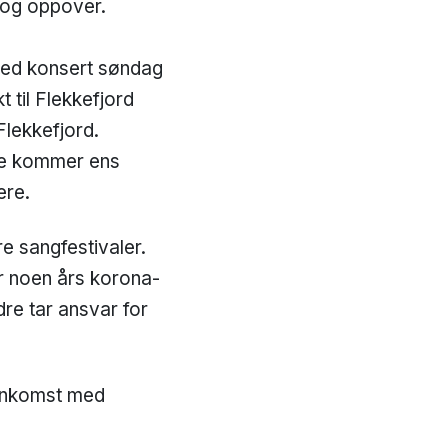
e og oppover.
 med konsert søndag
t til Flekkefjord
 Flekkefjord.
te kommer ens
ere.
re sangfestivaler.
er noen års korona-
dre tar ansvar for
 ankomst med