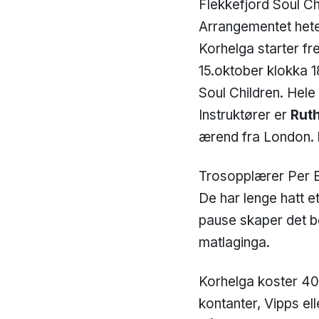
Flekkefjord Soul Chi
Arrangementet hete
Korhelga starter f
15.oktober klokka 18
Soul Children. Hele
Instruktører er
Ruth
ærend fra London.
Trosopplærer Per Br
De har lenge hatt et
pause skaper det be
matlaginga.
Korhelga koster 40
kontanter, Vipps ell