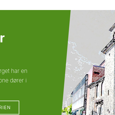
r
rget har en
pne dører i
RIEN