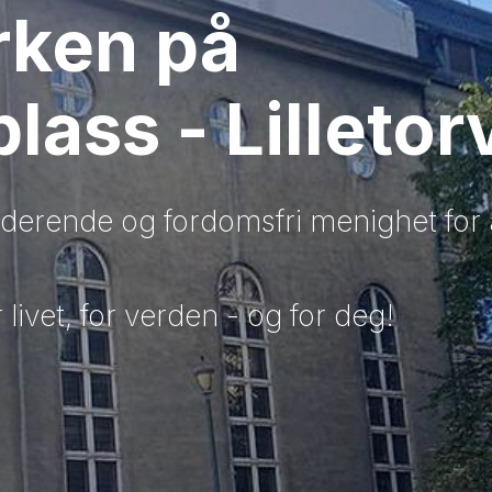
rken på
lass - Lilletor
uderende og fordomsfri menighet for 
 livet, for verden - og for deg!