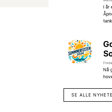
Mand
I år
Åpne
tan
Go
S
Freda
Nå g
hove
SE ALLE NYHET