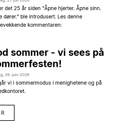
ag,
27. juli 2026
 er det 25 år siden "Åpne hjerter. Åpne sinn.
 dører." ble introdusert. Les denne
kevekkende kommentaren:
d sommer - vi sees på
ommerfesten!
g,
26. juni 2026
år vi i sommermodus i menighetene og på
dkontoret.
ER