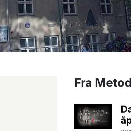
Fra Metod
Da
å