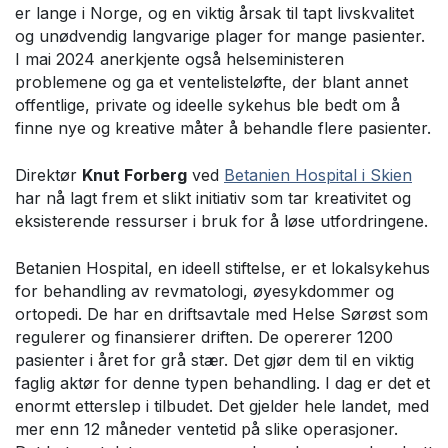
er lange i Norge, og en viktig årsak til tapt livskvalitet
og unødvendig langvarige plager for mange pasienter.
I mai 2024 anerkjente også helseministeren
problemene og ga et ventelisteløfte, der blant annet
offentlige, private og ideelle sykehus ble bedt om å
finne nye og kreative måter å behandle flere pasienter.
Direktør
Knut Forberg
ved
Betanien Hospital i Skien
har nå lagt frem et slikt initiativ som tar kreativitet og
eksisterende ressurser i bruk for å løse utfordringene.
Betanien Hospital, en ideell stiftelse, er et lokalsykehus
for behandling av revmatologi, øyesykdommer og
ortopedi. De har en driftsavtale med Helse Sørøst som
regulerer og finansierer driften. De opererer 1200
pasienter i året for grå stær. Det gjør dem til en viktig
faglig aktør for denne typen behandling. I dag er det et
enormt etterslep i tilbudet. Det gjelder hele landet, med
mer enn 12 måneder ventetid på slike operasjoner.