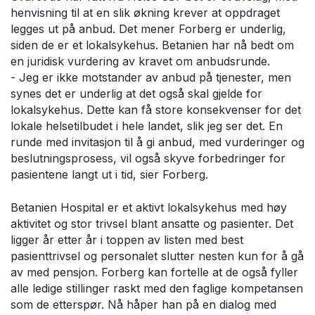
henvisning til at en slik økning krever at oppdraget
legges ut på anbud. Det mener Forberg er underlig,
siden de er et lokalsykehus. Betanien har nå bedt om
en juridisk vurdering av kravet om anbudsrunde.
- Jeg er ikke motstander av anbud på tjenester, men
synes det er underlig at det også skal gjelde for
lokalsykehus. Dette kan få store konsekvenser for det
lokale helsetilbudet i hele landet, slik jeg ser det. En
runde med invitasjon til å gi anbud, med vurderinger og
beslutningsprosess, vil også skyve forbedringer for
pasientene langt ut i tid, sier Forberg.
Betanien Hospital er et aktivt lokalsykehus med høy
aktivitet og stor trivsel blant ansatte og pasienter. Det
ligger år etter år i toppen av listen med best
pasienttrivsel og personalet slutter nesten kun for å gå
av med pensjon. Forberg kan fortelle at de også fyller
alle ledige stillinger raskt med den faglige kompetansen
som de etterspør. Nå håper han på en dialog med