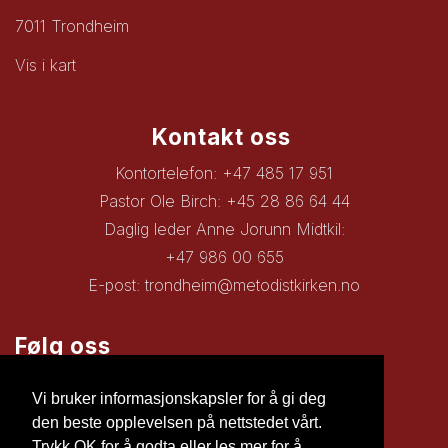
7011 Trondheim
Vis i kart
Kontakt oss
Kontortelefon: +47 485 17 951
Pastor Ole Birch: +45 28 86 64 44
Daglig leder Anne Jorunn Midtkil:
+47 986 00 655
E-post:
trondheim@metodistkirken.no
Følg oss
Facebook
Vi bruker informasjonskapsler for å gi deg
den beste opplevelsen på nettstedet vårt.
Trykk OK for å godta eller les mer for å