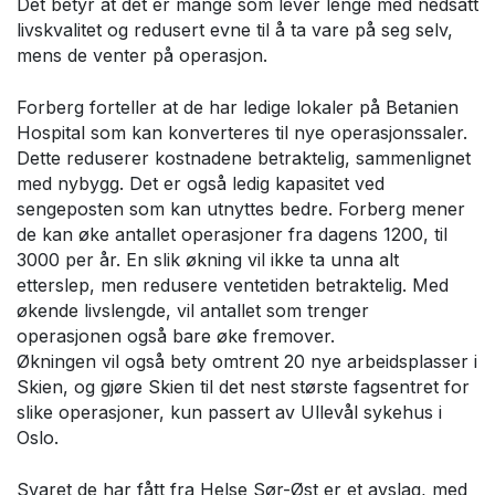
Det betyr at det er mange som lever lenge med nedsatt
livskvalitet og redusert evne til å ta vare på seg selv,
mens de venter på operasjon.
Forberg forteller at de har ledige lokaler på Betanien
Hospital som kan konverteres til nye operasjonssaler.
Dette reduserer kostnadene betraktelig, sammenlignet
med nybygg. Det er også ledig kapasitet ved
sengeposten som kan utnyttes bedre. Forberg mener
de kan øke antallet operasjoner fra dagens 1200, til
3000 per år. En slik økning vil ikke ta unna alt
etterslep, men redusere ventetiden betraktelig. Med
økende livslengde, vil antallet som trenger
operasjonen også bare øke fremover.
Økningen vil også bety omtrent 20 nye arbeidsplasser i
Skien, og gjøre Skien til det nest største fagsentret for
slike operasjoner, kun passert av Ullevål sykehus i
Oslo.
Svaret de har fått fra Helse Sør-Øst er et avslag, med