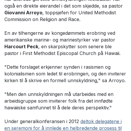
også en direkte eierandel i det som skjedde, sa pastor
Giovanni Arroyo
, toppsjefen for United Methodist
Commission on Religion and Race.
En av tilhengerne av kongedømmets erobring ved
amerikanske marine- og marinestyrker var pastor
Harcourt Peck
, en skarpskytter som senere ble
pastor i First Methodist Episcopal Church på Hawaii.
"Dette forslaget erkjenner synden i rasismen og
kolonialismen som ledet til erobringen, og den inviterer
kirken til å skrive en formell unnskyldning," sa Arroyo.
"Men den unnskyldningen må utarbeides med en
arbeidsgruppe som inviterer folk fra det innfødte
hawaiiske samfunnet til å dele deres perspektiv."
Under generalkonferansen i 2012
deltok delegatene i
en seremoni for å innlede en helbredende prosess til