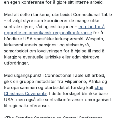
en egen konferanse for å gjøre sitt interne arbeid.
Med alt dette i tankene, utarbeidet Connectional Table
– et valgt styre som koordinerer de mange ulike
sentrale styrer, råd og institusjoner –
en plan for å
opprette en amerikansk regionalkonferanse
for å
håndtere USA-spesifikke kirkespørsmål. Wespath,
kirkesamfunnets pensjons- og ytelsesbyrå,
samarbeidet om lovgivningen for å hjelpe til med å
klargjøre eventuelle juridiske eller administrative
utfordringer.
Med utgangspunkt i Connectional Table sitt arbeid,
gikk en gruppe metodister fra Filippinene, Afrika og
Europa sammen og utarbeidet et forslag kalt
«the
Christmas Covenant»
. I dette forslaget blir ikke bare
USA, men også alle sentralkonferanser omorganisert
til regionalkonferanser.
«The Standing Committee on Central Conference