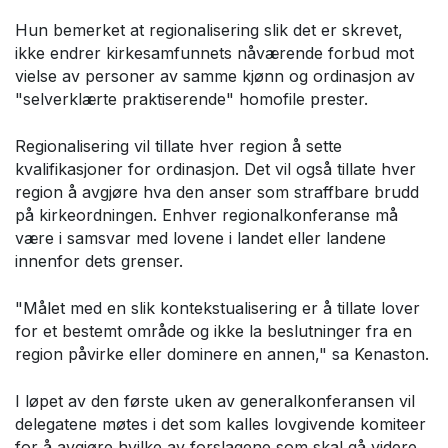
Hun bemerket at regionalisering slik det er skrevet,
ikke endrer kirkesamfunnets nåværende forbud mot
vielse av personer av samme kjønn og ordinasjon av
"selverklærte praktiserende" homofile prester.
Regionalisering vil tillate hver region å sette
kvalifikasjoner for ordinasjon. Det vil også tillate hver
region å avgjøre hva den anser som straffbare brudd
på kirkeordningen. Enhver regionalkonferanse må
være i samsvar med lovene i landet eller landene
innenfor dets grenser.
"Målet med en slik kontekstualisering er å tillate lover
for et bestemt område og ikke la beslutninger fra en
region påvirke eller dominere en annen," sa Kenaston.
I løpet av den første uken av generalkonferansen vil
delegatene møtes i det som kalles lovgivende komiteer
for å avgjøre hvilke av forslagene som skal gå videre