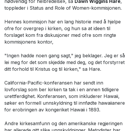
nødvendig for helbredelse», sa
Dawn Wiggins Hare
,
toppleder i Status and Role of Women-kommisjonen.
Hennes kommisjon har en lang historie med å hjelpe
ofre for overgrep i kirken, og hun sa at ideen til
forslaget kom fra diskusjoner med ofre som ringte
kommisjonens kontor,
"Ingen hadde noen gang sagt," jeg beklager. Jeg er så
lei meg for det som skjedde med deg, og det forstyrret
ditt forhold til Kristus og til kirken," sa Hare.
California-Pacific-konferansen har sendt inn
lovforslag som ber kirken ta tak i en annen tidligere
urettferdighet. Konferansen, som inkluderer Hawaii,
søker en formell unnskyldning til innfødte hawaiianere
for erobringen av kongeriket Hawaii i 1893.
Andre kirkesamfunn og den amerikanske regjeringen
har allerede gitt slike unnskyldninger. Metodister har