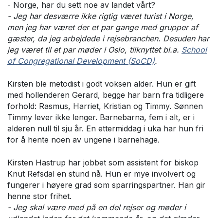
- Norge, har du sett noe av landet vårt?
- Jeg har desværre ikke rigtig været turist i Norge,
men jeg har været der et par gange med grupper af
gæster, da jeg arbejdede i rejsebranchen. Desuden har
jeg været til et par møder i Oslo, tilknyttet bl.a.
School
of Congregational Development (SoCD)
.
Kirsten ble metodist i godt voksen alder. Hun er gift
med hollenderen Gerard, begge har barn fra tidligere
forhold: Rasmus, Harriet, Kristian og Timmy. Sønnen
Timmy lever ikke lenger. Barnebarna, fem i alt, er i
alderen null til sju år. En ettermiddag i uka har hun fri
for å hente noen av ungene i barnehage.
Kirsten Hastrup har jobbet som assistent for biskop
Knut Refsdal en stund nå. Hun er mye involvert og
fungerer i høyere grad som sparringspartner. Han gir
henne stor frihet.
- Jeg skal være med på en del rejser og møder i