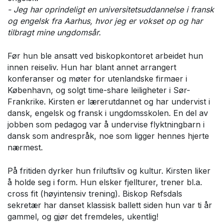
- Jeg har oprindeligt en universitetsuddannelse i fransk
og engelsk fra Aarhus, hvor jeg er vokset op og har
tilbragt mine ungdomsår.
Før hun ble ansatt ved biskopkontoret arbeidet hun
innen reiseliv. Hun har blant annet arrangert
konferanser og møter for utenlandske firmaer i
København, og solgt time-share leiligheter i Sør-
Frankrike. Kirsten er lærerutdannet og har undervist i
dansk, engelsk og fransk i ungdomsskolen. En del av
jobben som pedagog var å undervise flyktningbarn i
dansk som andrespråk, noe som ligger hennes hjerte
nærmest.
På fritiden dyrker hun friluftsliv og kultur. Kirsten liker
å holde seg i form. Hun elsker fjellturer, trener bl.a.
cross fit (høyintensiv trening). Biskop Refsdals
sekretær har danset klassisk ballett siden hun var ti år
gammel, og gjør det fremdeles, ukentlig!