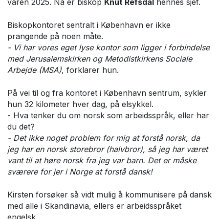
våren 2025. Nå er biskop
Knut Refsdal
hennes sjef.
Biskopkontoret sentralt i København er ikke
prangende på noen måte.
- Vi har vores eget lyse kontor som ligger i forbindelse
med Jerusalemskirken og Metodistkirkens Sociale
Arbejde (MSA)
, forklarer hun.
På vei til og fra kontoret i København sentrum, sykler
hun 32 kilometer hver dag, på elsykkel.
- Hva tenker du om norsk som arbeidsspråk, eller har
du det?
- Det ikke noget problem for mig at forstå norsk, da
jeg har en norsk storebror (halvbror), så jeg har været
vant til at høre norsk fra jeg var barn. Det er måske
sværere for jer i Norge at forstå dansk!
Kirsten forsøker så vidt mulig å kommunisere på dansk
med alle i Skandinavia, ellers er arbeidsspråket
engelsk.