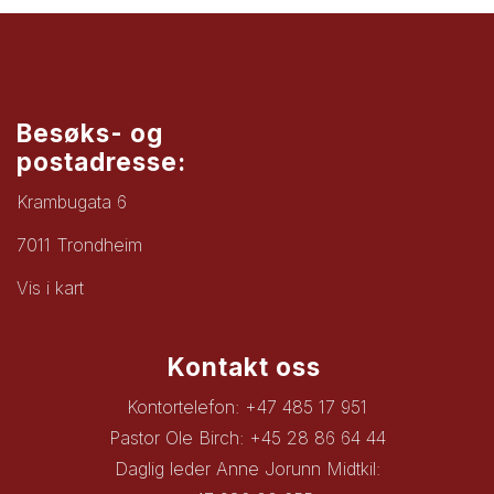
Besøks- og
postadresse:
Krambugata 6
7011 Trondheim
Vis i kart
Kontakt oss
Kontortelefon: +47 485 17 951
Pastor Ole Birch: +45 28 86 64 44
Daglig leder Anne Jorunn Midtkil: