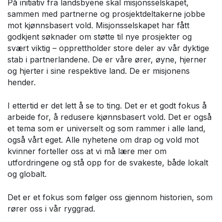
På initiativ fra landsbyene skal misjonsselskapet,
sammen med partnerne og prosjektdeltakerne jobbe
mot kjønnsbasert vold. Misjonsselskapet har fått
godkjent søknader om støtte til nye prosjekter og
svært viktig – opprettholder store deler av vår dyktige
stab i partnerlandene. De er våre ører, øyne, hjerner
og hjerter i sine respektive land. De er misjonens
hender.
I ettertid er det lett å se to ting. Det er et godt fokus å
arbeide for, å redusere kjønnsbasert vold. Det er også
et tema som er universelt og som rammer i alle land,
også vårt eget. Alle nyhetene om drap og vold mot
kvinner forteller oss at vi må lære mer om
utfordringene og stå opp for de svakeste, både lokalt
og globalt.
Det er et fokus som følger oss gjennom historien, som
rører oss i vår ryggrad.