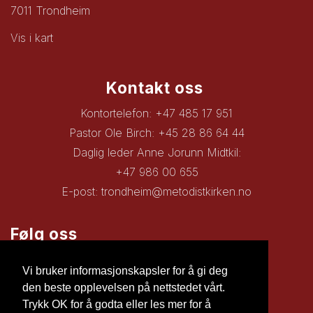
7011 Trondheim
Vis i kart
Kontakt oss
Kontortelefon: +47 485 17 951
Pastor Ole Birch: +45 28 86 64 44
Daglig leder Anne Jorunn Midtkil:
+47 986 00 655
E-post:
trondheim@metodistkirken.no
Følg oss
Facebook
Vi bruker informasjonskapsler for å gi deg
den beste opplevelsen på nettstedet vårt.
Trykk OK for å godta eller les mer for å