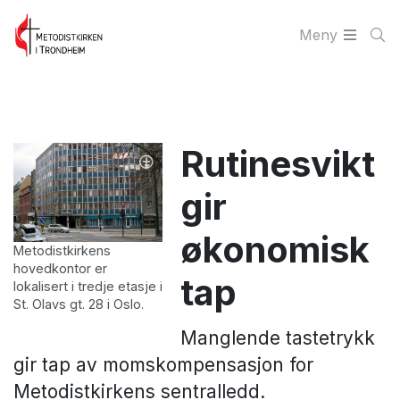
Meny
Rutinesvikt
gir
økonomisk
Metodistkirkens
hovedkontor er
tap
lokalisert i tredje etasje i
St. Olavs gt. 28 i Oslo.
Manglende tastetrykk
gir tap av momskompensasjon for
Metodistkirkens sentralledd.