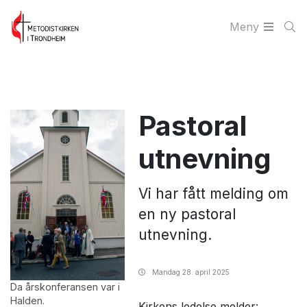
Meny
Pastoral
utnevning
Vi har fått melding om
en ny pastoral
utnevning.
Mandag
28. april 2025
Da årskonferansen var i
Halden.
Kirkens ledelse melder: