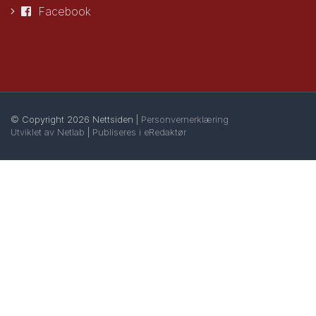
Facebook
© Copyright 2026 Nettsiden |
Personvernerklæring
Utviklet av Netlab
|
Publiseres i eRedaktør