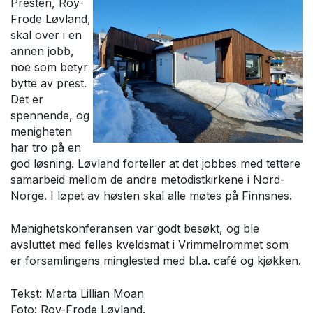
Presten, Roy-
Frode Løvland,
skal over i en
annen jobb,
noe som betyr
bytte av prest.
Det er
spennende, og
menigheten
har tro på en
god løsning. Løvland forteller at det jobbes med tettere
samarbeid mellom de andre metodistkirkene i Nord-
Norge. I løpet av høsten skal alle møtes på Finnsnes.
Menighetskonferansen var godt besøkt, og ble
avsluttet med felles kveldsmat i Vrimmelrommet som
er forsamlingens minglested med bl.a. café og kjøkken.
Tekst: Marta Lillian Moan
Foto: Roy-Frode Løvland.