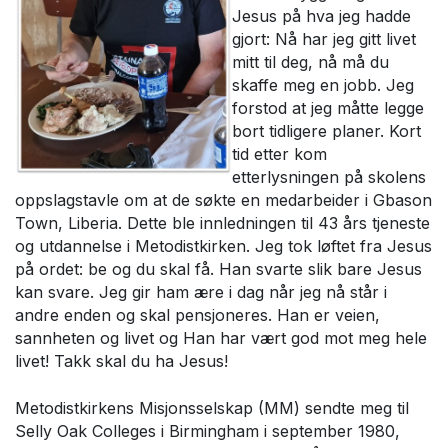
Jesus på hva jeg hadde
gjort: Nå har jeg gitt livet
mitt til deg, nå må du
skaffe meg en jobb. Jeg
forstod at jeg måtte legge
bort tidligere planer. Kort
tid etter kom
etterlysningen på skolens
oppslagstavle om at de søkte en medarbeider i Gbason
Town, Liberia. Dette ble innledningen til 43 års tjeneste
og utdannelse i Metodistkirken. Jeg tok løftet fra Jesus
på ordet: be og du skal få. Han svarte slik bare Jesus
kan svare. Jeg gir ham ære i dag når jeg nå står i
andre enden og skal pensjoneres. Han er veien,
sannheten og livet og Han har vært god mot meg hele
livet! Takk skal du ha Jesus!
Metodistkirkens Misjonsselskap (MM) sendte meg til
Selly Oak Colleges i Birmingham i september 1980,