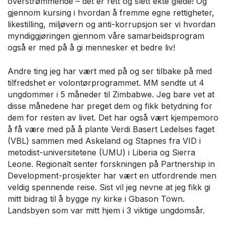
overstrømmende – det er rett og slett ekte glede! Og
gjennom kursing i hvordan å fremme egne rettigheter,
likestilling, miljøvern og anti-korrupsjon ser vi hvordan
myndiggjøringen gjennom våre samarbeidsprogram
også er med på å gi mennesker et bedre liv!
Andre ting jeg har vært med på og ser tilbake på med
tilfredshet er volontørprogrammet. MM sendte ut 4
ungdommer i 5 måneder til Zimbabwe. Jeg bare vet at
disse månedene har preget dem og fikk betydning for
dem for resten av livet. Det har også vært kjempemoro
å få være med på å plante Verdi Basert Ledelses faget
(VBL) sammen med Askeland og Stapnes fra VID i
metodist-universitetene (UMU) i Liberia og Sierra
Leone. Regionalt senter forskningen på Partnership in
Development-prosjekter har vært en utfordrende men
veldig spennende reise. Sist vil jeg nevne at jeg fikk gi
mitt bidrag til å bygge ny kirke i Gbason Town.
Landsbyen som var mitt hjem i 3 viktige ungdomsår.