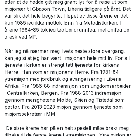
etter at de hadde gitt meg grønt lys for å reise ut som
misjonær til Gbason Town, Liberia tidligere på året. Det
var slik det hele begynte. I løpet av disse årene er det
kun 1985 jeg ikke mottok lønn fra Metodistkirken. I
årene 1984-85 tok jeg teologi grunnfag, mellomfag og
gresk ved MF.
Når jeg nå nærmer meg livets neste store overgang,
kan jeg si at jeg har vært i misjonen hele mitt liv. For all
tjeneste i kirken er strengt tatt tjeneste for kirkens
Herre, Han som er misjonens Herre. Fra 1981-84
ytremisjon med jordbruk og evangelisering i Liberia,
Afrika. Fra 1986-88 indremisjon som ungdomsarbeider
i Centralkirken, Bergen. Fra 1988-2013 indremisjon
gjennom menighetene Molde, Skien og Tistedal som
pastor. Fra 2013-2023 misjon gjennom tjeneste som
misjonssekretær i MM.
De siste årene har på en helt spesiell måte brakt meg
tilbake til de første årene i ytremisjonen. Ytre misjon er