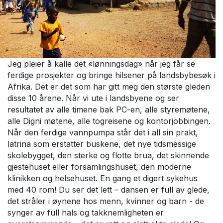
Jeg pleier å kalle det «lønningsdag» når jeg får se
ferdige prosjekter og bringe hilsener på landsbybesøk i
Afrika. Det er det som har gitt meg den største gleden
disse 10 årene. Når vi ute i landsbyene og ser
resultatet av alle timene bak PC-en, alle styremøtene,
alle Digni møtene, alle togreisene og kontorjobbingen.
Når den ferdige vannpumpa står det i all sin prakt,
latrina som erstatter buskene, det nye tidsmessige
skolebygget, den sterke og flotte brua, det skinnende
gjestehuset eller forsamlingshuset, den moderne
klinikken og helsehuset. En gang et digert sykehus
med 40 rom! Du ser det lett – dansen er full av glede,
det stråler i øynene hos menn, kvinner og barn - de
synger av full hals og takknemligheten er