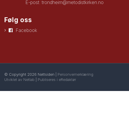
E-post:
trondheim@metodistkirken.no
Følg oss
Facebook
© Copyright 2026 Nettsiden |
Personvernerklæring
Utviklet av Netlab
|
Publiseres i eRedaktør