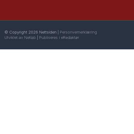
© Copyright 2026 Nettsiden |
Personvernerklæring
Utviklet av Netlab
|
Publiseres i eRedaktør