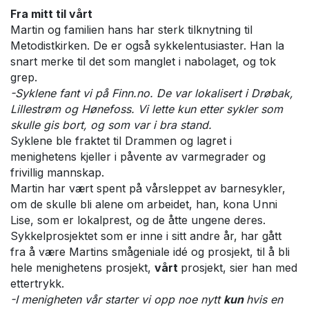
Fra mitt til vårt
Martin og familien hans har sterk tilknytning til
Metodistkirken. De er også sykkelentusiaster. Han la
snart merke til det som manglet i nabolaget, og tok
grep.
-Syklene fant vi på Finn.no. De var lokalisert i Drøbak,
Lillestrøm og Hønefoss. Vi lette kun etter sykler som
skulle gis bort, og som var i bra stand.
Syklene ble fraktet til Drammen og lagret i
menighetens kjeller i påvente av varmegrader og
frivillig mannskap.
Martin har vært spent på vårsleppet av barnesykler,
om de skulle bli alene om arbeidet, han, kona Unni
Lise, som er lokalprest, og de åtte ungene deres.
Sykkelprosjektet som er inne i sitt andre år, har gått
fra å være Martins smågeniale idé og prosjekt, til å bli
hele menighetens prosjekt,
vårt
prosjekt, sier han med
ettertrykk.
-I menigheten vår starter vi opp noe nytt
kun
hvis en