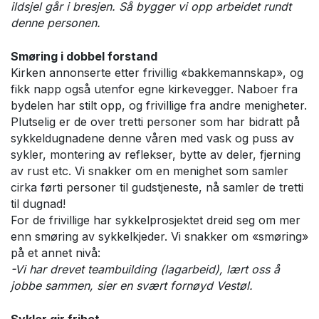
ildsjel går i bresjen. Så bygger vi opp arbeidet rundt
denne personen.
Smøring i dobbel forstand
Kirken annonserte etter frivillig «bakkemannskap», og
fikk napp også utenfor egne kirkevegger. Naboer fra
bydelen har stilt opp, og frivillige fra andre menigheter.
Plutselig er de over tretti personer som har bidratt på
sykkeldugnadene denne våren med vask og puss av
sykler, montering av reflekser, bytte av deler, fjerning
av rust etc. Vi snakker om en menighet som samler
cirka førti personer til gudstjeneste, nå samler de tretti
til dugnad!
For de frivillige har sykkelprosjektet dreid seg om mer
enn smøring av sykkelkjeder. Vi snakker om «smøring»
på et annet nivå:
-Vi har drevet teambuilding (lagarbeid), lært oss å
jobbe sammen, sier en svært fornøyd Vestøl.
Sykler gir frihet