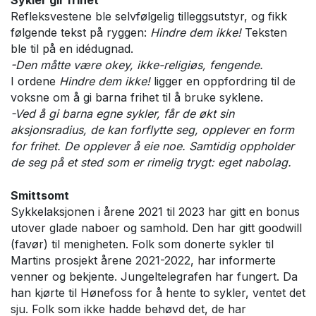
Refleksvestene ble selvfølgelig tilleggsutstyr, og fikk
følgende tekst på ryggen:
Hindre dem ikke!
Teksten
ble til på en idédugnad.
-Den måtte være okey, ikke-religiøs, fengende.
I ordene
Hindre dem ikke!
ligger en oppfordring til de
voksne om å gi barna frihet til å bruke syklene.
-Ved å gi barna egne sykler, får de økt sin
aksjonsradius, de kan forflytte seg, opplever en form
for frihet. De opplever å eie noe. Samtidig oppholder
de seg på et sted som er rimelig trygt: eget nabolag.
Smittsomt
Sykkelaksjonen i årene 2021 til 2023 har gitt en bonus
utover glade naboer og samhold. Den har gitt goodwill
(favør) til menigheten. Folk som donerte sykler til
Martins prosjekt årene 2021-2022, har informerte
venner og bekjente. Jungeltelegrafen har fungert. Da
han kjørte til Hønefoss for å hente to sykler, ventet det
sju. Folk som ikke hadde behøvd det, de har