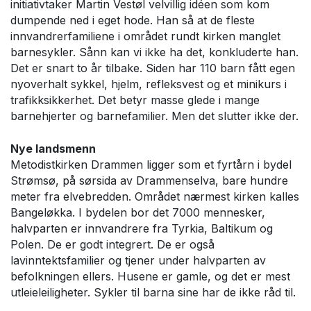
initiativtaker Martin Vestøl velvillig idéen som kom
dumpende ned i eget hode. Han så at de fleste
innvandrerfamiliene i området rundt kirken manglet
barnesykler. Sånn kan vi ikke ha det, konkluderte han.
Det er snart to år tilbake. Siden har 110 barn fått egen
nyoverhalt sykkel, hjelm, refleksvest og et minikurs i
trafikksikkerhet. Det betyr masse glede i mange
barnehjerter og barnefamilier. Men det slutter ikke der.
Nye landsmenn
Metodistkirken Drammen ligger som et fyrtårn i bydel
Strømsø, på sørsida av Drammenselva, bare hundre
meter fra elvebredden. Området nærmest kirken kalles
Bangeløkka. I bydelen bor det 7000 mennesker,
halvparten er innvandrere fra Tyrkia, Baltikum og
Polen. De er godt integrert. De er også
lavinntektsfamilier og tjener under halvparten av
befolkningen ellers. Husene er gamle, og det er mest
utleieleiligheter. Sykler til barna sine har de ikke råd til.