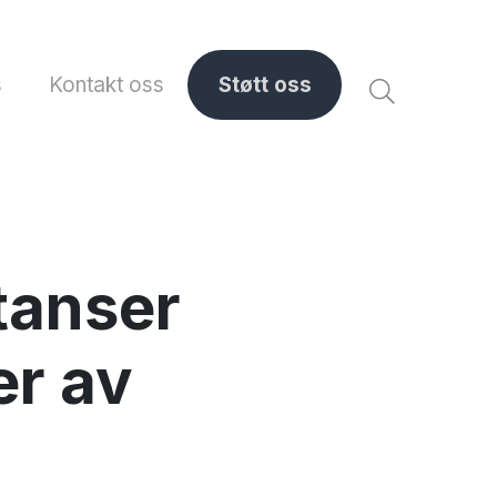
s
Kontakt oss
Støtt oss
tanser
er av