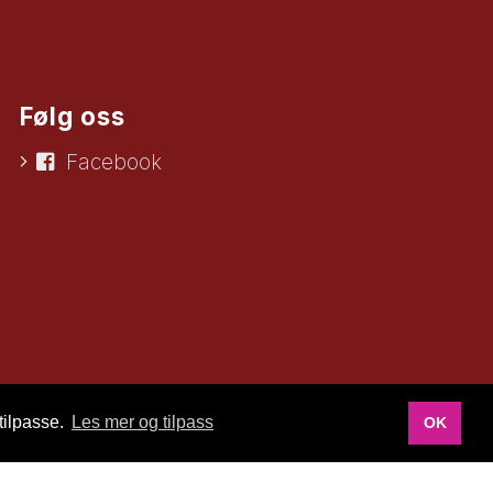
Følg oss
Facebook
tilpasse.
Les mer og tilpass
OK