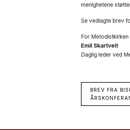
menighetene støtte
Se vedlagte brev for
For Metodistkirken
Emil Skartveit
Daglig leder ved M
BREV FRA BI
ÅRSKONFERA