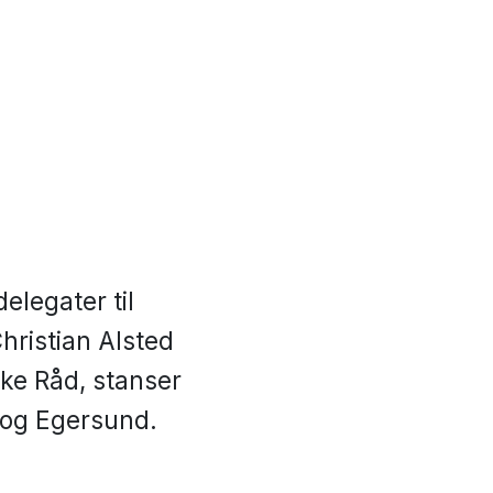
delegater til
hristian Alsted
ske Råd, stanser
 og Egersund.