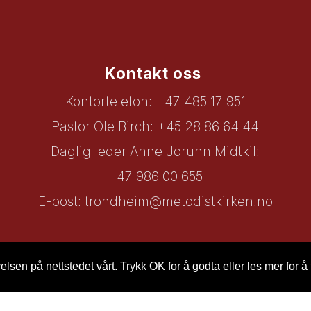
Kontakt oss
Kontortelefon: +47 485 17 951
Pastor Ole Birch: +45 28 86 64 44
Daglig leder Anne Jorunn Midtkil:
+47 986 00 655
E-post:
trondheim@metodistkirken.no
lsen på nettstedet vårt. Trykk OK for å godta eller les mer for å 