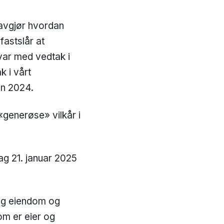
 avgjør hvordan
fastslår at
var med vedtak i
 i vårt
en 2024.
generøse» vilkår i
ag 21. januar 2025
lig eiendom og
om er eier og