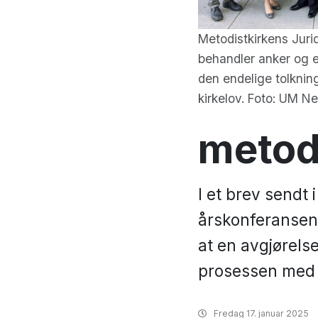
Metodistkirkens Juri
behandler anker og e
den endelige tolknin
kirkelov. Foto: UM N
metod
I et brev sendt 
årskonferansen 
at en avgjørelse
prosessen med 
Fredag
17. januar 2025