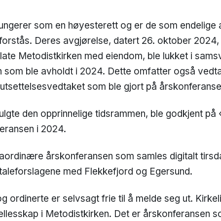
fungerer som en høyesterett og er de som endelige
 forstås. Deres avgjørelse, datert 26. oktober 2024, 
rlate Metodistkirken med eiendom, ble lukket i sams
 som ble avholdt i 2024. Dette omfatter også vedtak
tsettelsesvedtaket som ble gjort på årskonferans
lgte den opprinnelige tidsrammen, ble godkjent på «
eransen i 2024.
aordinære årskonferansen som samles digitalt tirsd
taleforslagene med Flekkefjord og Egersund.
ordinerte er selvsagt frie til å melde seg ut. Kirke
fellesskap i Metodistkirken. Det er årskonferansen s