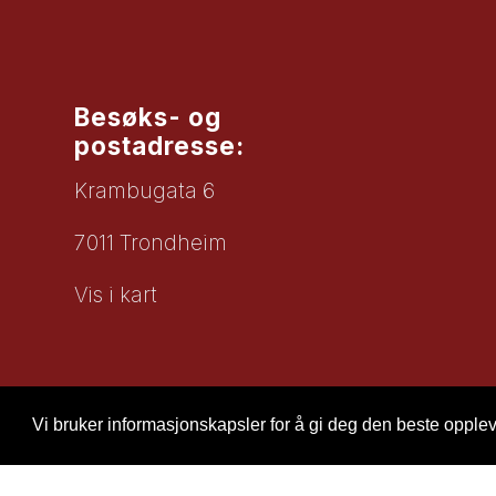
Besøks- og
postadresse:
Krambugata 6
7011 Trondheim
Vis i kart
Vi bruker informasjonskapsler for å gi deg den beste oppleve