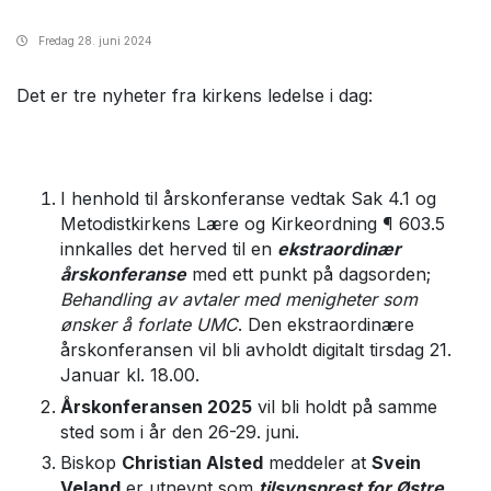
Fredag
28. juni 2024
Det er tre nyheter fra kirkens ledelse i dag:
I henhold til årskonferanse vedtak Sak 4.1 og
Metodistkirkens Lære og Kirkeordning ¶ 603.5
innkalles det herved til en
ekstraordinær
årskonferanse
med ett punkt på dagsorden;
Behandling av avtaler med menigheter som
ønsker å forlate UMC
. Den ekstraordinære
årskonferansen vil bli avholdt digitalt tirsdag 21.
Januar kl. 18.00.
Årskonferansen 2025
vil bli holdt på samme
sted som i år den 26-29. juni.
Biskop
Christian Alsted
meddeler at
Svein
Veland
er utnevnt som
tilsynsprest for Østre