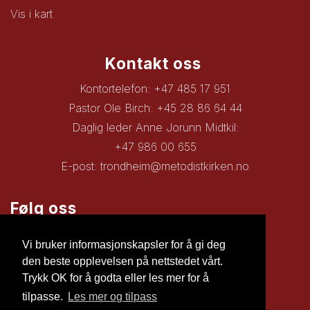
Vis i kart
Kontakt oss
Kontortelefon: +47 485 17 951
Pastor Ole Birch: +45 28 86 64 44
Daglig leder Anne Jorunn Midtkil:
+47 986 00 655
E-post:
trondheim@metodistkirken.no
Følg oss
Facebook
Vi bruker informasjonskapsler for å gi deg
den beste opplevelsen på nettstedet vårt.
Trykk OK for å godta eller les mer for å
tilpasse.
Les mer og tilpass