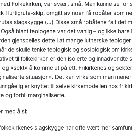
ed Folkekirken, var svært små. Man kunne se for 
sk Hurtigrute-skip, omgitt av noen få robåter som ne
igrutas slagskygge (…) Disse små robåtene falt det m
 Også blant teologene var det vanlig – og ikke bare 
den gjenspeiles dette i at mange lutherske teologer 
år de skulle tenke teologisk og sosiologisk om kirken
ativet til folkekirken er den isolerte og innadvendte 
» og «sekt» å komme ut på ett. Frikirkenes og sekten
inaliserte situasjon». Det kan virke som man mener 
ngåelig er knyttet til selve kirkemodellen hos frikir
re og forbli marginaliserte.
r med å si:
i folkekirkenes slagskygge har ofte vært mer samfu