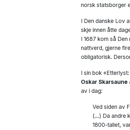
norsk statsborger er
I Den danske Lov a
skje innen åtte dage
I 1687 kom så Den n
nattverd, gjerne fire
obligatorisk. Derso
I sin bok «Etterlys
Oskar Skarsaune
av i dag:
Ved siden av Fo
(…) Da andre k
1800-tallet, va