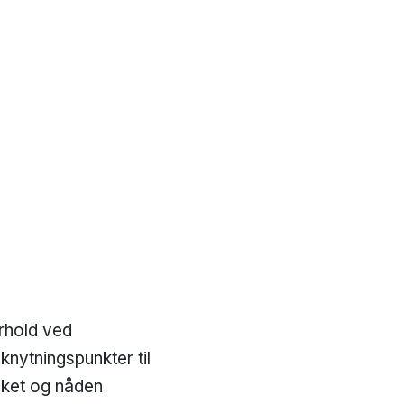
orhold ved
nytningspunkter til
sket og nåden