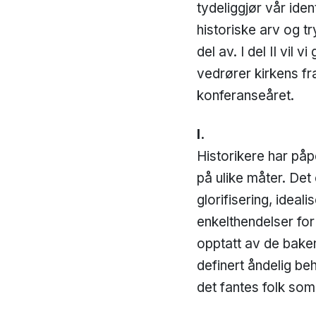
tydeliggjør vår ide
historiske arv og tr
del av. I del II vil
vedrører kirkens fra
konferanseåret.
I.
Historikere har påp
på ulike måter. Det
glorifisering, idea
enkelthendelser for
opptatt av de baken
definert åndelig be
det fantes folk som