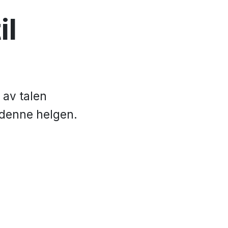
il
 av talen
 denne helgen.