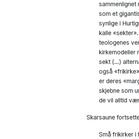
sammenlignet m
som et giganti
synlige i Hurt
kalle «sekter».
teologenes ver
kirkemodeller n
sekt (…) altern
også «frikirke
er deres «marg
skjebne som uun
de vil alltid væ
Skarsaune fortsette
Små frikirker 