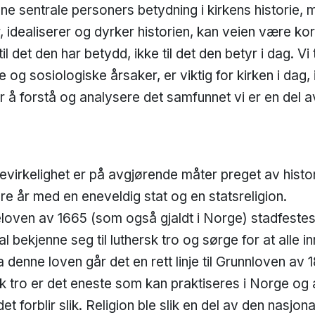
nne sentrale personers betydning i kirkens historie, 
, idealiserer og dyrker historien, kan veien være kort
il det den har betydd, ikke til det den betyr i dag. Vi 
og sosiologiske årsaker, er viktig for kirken i dag, 
or å forstå og analysere det samfunnet vi er en del a
virkelighet er på avgjørende måter preget av histor
ndre år med en eneveldig stat og en statsreligion.
loven av 1665 (som også gjaldt i Norge) stadfestes
bekjenne seg til luthersk tro og sørge for at alle in
denne loven går det en rett linje til Grunnloven av 1
sk tro er det eneste som kan praktiseres i Norge og 
det forblir slik. Religion ble slik en del av den nasjon