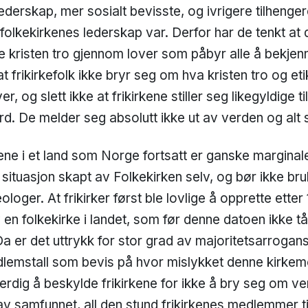
lederskap, mer sosialt bevisste, og ivrigere tilheng
folkekirkenes lederskap var. Derfor har de tenkt at 
me kristen tro gjennom lover som påbyr alle å bekje
at frikirkefolk ikke bryr seg om hva kristen tro og eti
r, og slett ikke at frikirkene stiller seg likegyldige t
erd. De melder seg absolutt ikke ut av verden og al
kene i et land som Norge fortsatt er ganske marginal
n situasjon skapt av Folkekirken selv, og bør ikke b
ologer. At frikirker først ble lovlige å opprette etter
en folkekirke i landet, som før denne datoen ikke tå
Da er det uttrykk for stor grad av majoritetsarrogan
dlemstall som bevis på hvor mislykket denne kirkemo
tferdig å beskylde frikirkene for ikke å bry seg om v
v samfunnet, all den stund frikirkenes medlemmer til