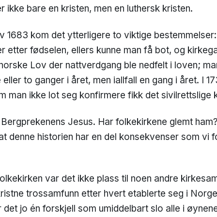
 ikke bare en kristen, men en luthersk kristen.
v 1683 kom det ytterligere to viktige bestemmelser
r etter fødselen, ellers kunne man få bot, og kirkega
orske Lov der nattverdgang ble nedfelt i loven; man 
 eller to ganger i året, men iallfall en gang i året. I
m man ikke lot seg konfirmere fikk det sivilrettslige
t: Bergprekenens Jesus. Har folkekirkene glemt ham?
at denne historien har en del konsekvenser som vi fo
lkekirken var det ikke plass til noen andre kirkesam
ristne trossamfunn etter hvert etablerte seg i Norge
r det jo én forskjell som umiddelbart slo alle i øynene