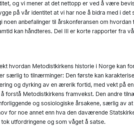
ntitet, og vi mener at det nettopp er ved å være bevi
ygge på vår identitet at vi har noe å bidra med i det
 vi gi noen anbefalinger til årskonferansen om hvorda
mtid kan håndteres. Del III er korte rapporter fra vå
ekt hvordan Metodistkirkens historie i Norge kan for
 er særlig to tilnærminger: Den første kan karakteri
lisering og dyrking av en ærerik fortid, med vekt på 
 å forstå Metodistkirkens framvekst. Den andre til
forliggende og sosiologiske årsakene, særlig av at
hov for noe annet enn hva den daværende Statskirke
 tok utfordringene og som våget å satse.