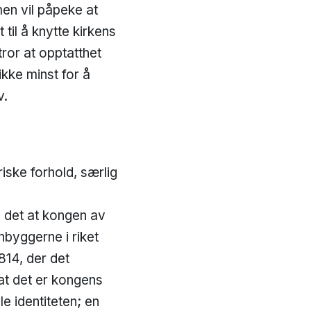
men vil påpeke at
 til å knytte kirkens
tror at opptatthet
ikke minst for å
v.
iske forhold, særlig
 det at kongen av
nbyggerne i riket
814, der det
at det er kongens
ale identiteten; en