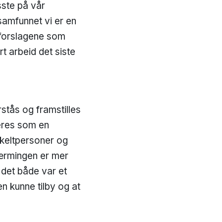
sste på vår
 samfunnet vi er en
n forslagene som
rt arbeid det siste
stås og framstilles
seres som en
enkeltpersoner og
nærmingen er mer
 det både var et
n kunne tilby og at