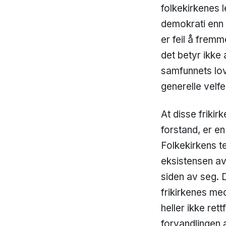
folkekirkenes 
demokrati enn 
er feil å frem
det betyr ikke 
samfunnets love
generelle velf
At disse frikir
forstand, er e
Folkekirkens te
eksistensen av 
siden av seg. 
frikirkenes me
heller ikke ret
forvandlingen a