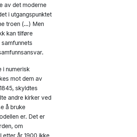
ere av det moderne
det i utgangspunktet
nne troen (…) Men
kk kan tilføre
il samfunnets
t samfunnsansvar.
e i numerisk
rukes mot dem av
 1845, skyldtes
lte andre kirker ved
se å bruke
dellen er. Det er
erden, om
 etter år 1900 ikke