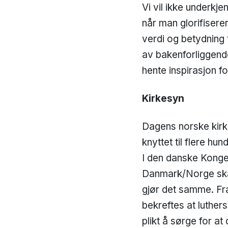
Vi vil ikke underkje
når man glorifiserer
verdi og betydning t
av bakenforliggende 
hente inspirasjon f
Kirkesyn
Dagens norske kirke
knyttet til flere hu
I den danske Konge
Danmark/Norge skal 
gjør det samme. Fra 
bekreftes at luther
plikt å sørge for at 