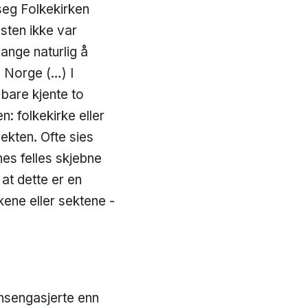
seg Folkekirken
sten ikke var
ange naturlig å
i Norge (…) I
bare kjente to
: folkekirke eller
sekten. Ofte sies
es felles skjebne
at dette er en
kene eller sektene -
nnsengasjerte enn