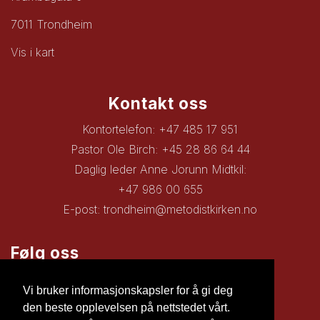
7011 Trondheim
Vis i kart
Kontakt oss
Kontortelefon: +47 485 17 951
Pastor Ole Birch: +45 28 86 64 44
Daglig leder Anne Jorunn Midtkil:
+47 986 00 655
E-post:
trondheim@metodistkirken.no
Følg oss
Facebook
Vi bruker informasjonskapsler for å gi deg
den beste opplevelsen på nettstedet vårt.