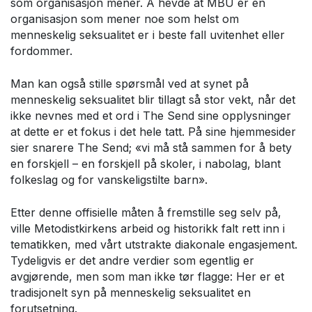
som organisasjon mener. Å hevde at MBU er en
organisasjon som mener noe som helst om
menneskelig seksualitet er i beste fall uvitenhet eller
fordommer.
Man kan også stille spørsmål ved at synet på
menneskelig seksualitet blir tillagt så stor vekt, når det
ikke nevnes med et ord i The Send sine opplysninger
at dette er et fokus i det hele tatt. På sine hjemmesider
sier snarere The Send; «vi må stå sammen for å bety
en forskjell – en forskjell på skoler, i nabolag, blant
folkeslag og for vanskeligstilte barn».
Etter denne offisielle måten å fremstille seg selv på,
ville Metodistkirkens arbeid og historikk falt rett inn i
tematikken, med vårt utstrakte diakonale engasjement.
Tydeligvis er det andre verdier som egentlig er
avgjørende, men som man ikke tør flagge: Her er et
tradisjonelt syn på menneskelig seksualitet en
forutsetning.