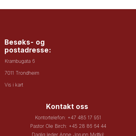
Besøks- og
postadresse:
Krambugata 6
7011 Trondheim
Vis i kart
Kontakt oss
Kontortelefon: +47 485 17 951
Pastor Ole Birch: +45 28 86 64 44
Daglig leder Anne Jorunn Midtkil: