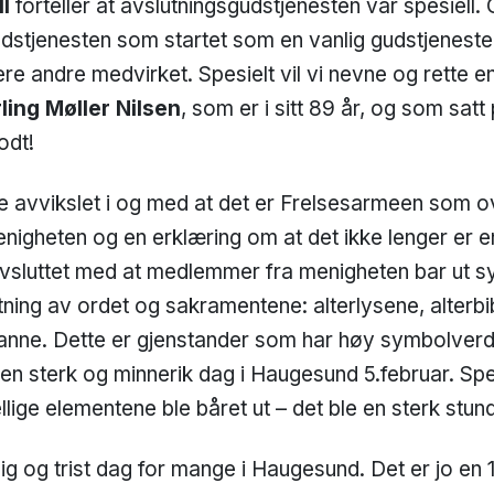
l
forteller at avslutningsgudstjenesten var spesiell
dstjenesten som startet som en vanlig gudstjeneste
lere andre medvirket. Spesielt vil vi nevne og rette en 
ling Møller Nilsen
, som er i sitt 89 år, og som sat
odt!
e avvikslet i og med at det er Frelsesarmeen som o
enigheten og en erklæring om at det ikke lenger er e
avsluttet med at medlemmer fra menigheten bar ut s
ning av ordet og sakramentene: alterlysene, alterbi
anne. Dette er gjenstander som har høy symbolver
 en sterk og minnerik dag i Haugesund 5.februar. Spes
llige elementene ble båret ut – det ble en sterk stun
g og trist dag for mange i Haugesund. Det er jo en 1