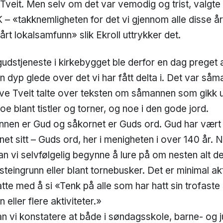
 Tveit. Men selv om det var vemodig og trist, valgte
– «takknemligheten for det vi gjennom alle disse å
vårt lokalsamfunn» slik Ekroll uttrykker det.
udstjeneste i kirkebygget ble derfor en dag preget a
en dyp glede over det vi har fått delta i. Det var s
e Tveit talte over teksten om såmannen som gikk ut
noe blant tistler og torner, og noe i den gode jord.
nen er Gud og såkornet er Guds ord. Gud har vært t
t sitt – Guds ord, her i menigheten i over 140 år. N
kan vi selvfølgelig begynne å lure på om nesten alt d
 steingrunn eller blant tornebusker. Det er minimal ak
tte med å si «Tenk på alle som har hatt sin trofaste
 eller flere aktiviteter.»
n vi konstatere at både i søndagsskole, barne- og j