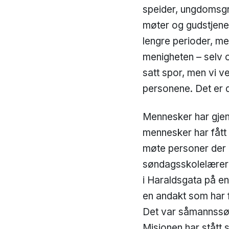
speider, ungdomsgr
møter og gudstjenes
lengre perioder, me
menigheten – selv o
satt spor, men vi ve
personene. Det er d
Mennesker har gjen
mennesker har fått 
møte personer der 
søndagsskolelæreren
i Haraldsgata på e
en andakt som har 
Det var såmannssøn
Misjonen har stått s