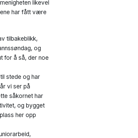
 menigheten likevel
rene har fått være
v tilbakeblikk,
åmannssøndag, og
 for å så, der noe
il stede og har
år vi ser på
ette såkornet har
tivitet, og bygget
 plass her opp
uniorarbeid,