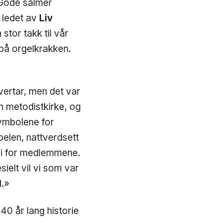
. Gode salmer
 ledet av
Liv
stor takk til vår
t på orgelkrakken.
vertar, men det var
n metodistkirke, og
ymbolene for
belen, nattverdsett
di for medlemmene.
ielt vil vi som var
d.»
40 år lang historie