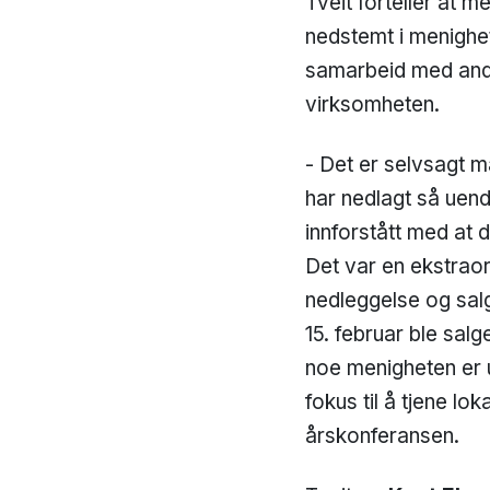
Tveit forteller at 
nedstemt i menighet
samarbeid med andre
virksomheten.
- Det er selvsagt m
har nedlagt så uend
innforstått med at d
Det var en ekstrao
nedleggelse og salg
15. februar ble sal
noe menigheten er u
fokus til å tjene l
årskonferansen.