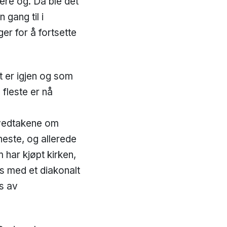
gere og. Da ble det
gang til i
er for å fortsette
t er igjen og som
 fleste er nå
 vedtakene om
neste, og allerede
 har kjøpt kirken,
us med et diakonalt
s av