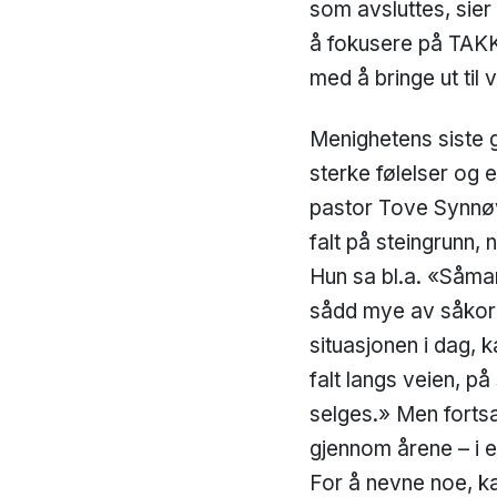
som avsluttes, sier
å fokusere på TAKK 
med å bringe ut til 
Menighetens siste g
sterke følelser og 
pastor Tove Synnøv
falt på steingrunn, 
Hun sa bl.a. «Såman
sådd mye av såkorne
situasjonen i dag, 
falt langs veien, på
selges.» Men fortsa
gjennom årene – i en
For å nevne noe, ka