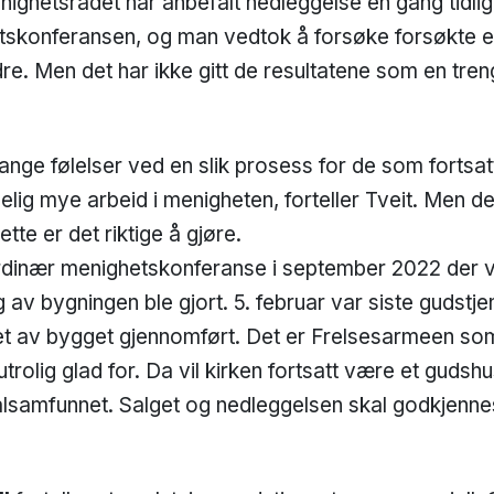
menighetsrådet har anbefalt nedleggelse en gang tidli
skonferansen, og man vedtok å forsøke forsøkte en 
. Men det har ikke gitt de resultatene som en treng
ange følelser ved en slik prosess for de som fortsat
elig mye arbeid i menigheten, forteller Tveit. Men de
ette er det riktige å gjøre.
rdinær menighetskonferanse i september 2022 der
 av bygningen ble gjort. 5. februar var siste gudstje
get av bygget gjennomført. Det er Frelsesarmeen som
trolig glad for. Da vil kirken fortsatt være et gudsh
okalsamfunnet. Salget og nedleggelsen skal godkjenne