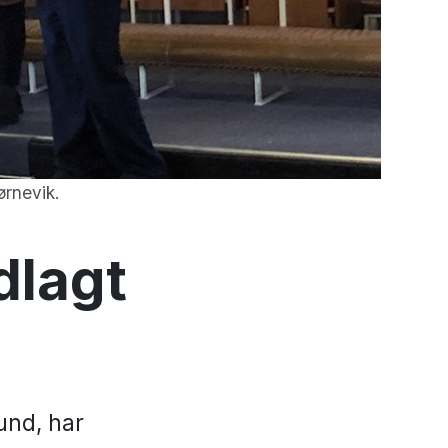
ørnevik.
dlagt
und, har