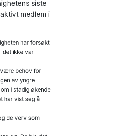
ighetens siste
 aktivt medlem i
nigheten har forsøkt
 det ikke var
l være behov for
ngen av yngre
e som i stadig økende
t har vist seg å
n og de verv som