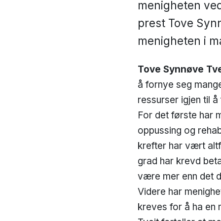
menigheten ved
prest Tove Synn
menigheten i m
Tove Synnøve
Tve
å fornye seg mange 
ressurser igjen til å
For det første har 
oppussing og rehab
krefter har vært altf
grad har krevd beta
være mer enn det d
Videre har menighete
kreves for å ha en 