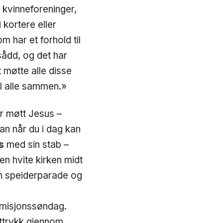
kvinneforeninger,
 kortere eller
 har et forhold til
sådd, og det har
t møtte alle disse
il alle sammen.»
r møtt Jesus –
an når du i dag kan
s
med sin stab –
en hvite kirken midt
en speiderparade og
 misjonssøndag.
 uttrykk gjennom