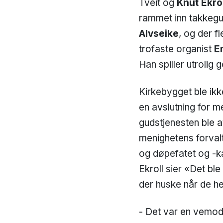
Tveit og
Knut Ekrol
rammet inn takkegu
Alvseike
, og der f
trofaste organist
Er
Han spiller utrolig g
Kirkebygget ble ikk
en avslutning for m
gudstjenesten ble 
menighetens forvalt
og døpefatet og -k
Ekroll sier «Det ble
der huske når de he
- Det var en vemodi