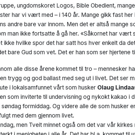
uppe, ungdomskoret Logos, Bible Obedient, mange 
ter har vi vært med – i 140 år. Mange gikk fast her i
ns andre bare var innom. Men det er altså mange som
m man ikke fortsatte å gå her. «Såkornet har vært 
t ikke hvilke spor det har satt hos hver enkelt da de
et bare Gud som vet. Det er han som ser hjertene t
nom alle disse årene kommet til tro – mennesker ha
en trygg og god ballast med seg ut i livet. Det ser m
ute i lokalsamfunnet vårt som husker
Olaug Lindaa
 som inviterte til undervisning og nykokt kakao i d
n søndag formiddag. Og videre alle de som husker 
fulgt med dem gjennom livet.
dag, men Tveit minnet også om det var vår kirkes
terkt i menigheten i alle år. Det har bl.a. kommet til