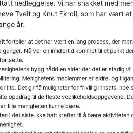
tatt nedleggelse. Vi har snakket med men
øve Tveit og Knut Ekroll, som har vært et
ange år.
i
t forteller at det har vært en lang prosess, der me
ganger. Nå var en imidlertid kommet til et punkt der
 fortsette.
menighetens bygg nådd en alder der det er stadig vi
ilitering. Menighetens medlemmer er eldre, og tilga
or lite. Det gir få muligheter for frivillig innsats, no
lte oppdrag til de fleste vedlikeholdsoppgavene. De
en lille menigheten kunne bære.
n i det siste ikke hatt krefter til å bære aktivitete
menighet.