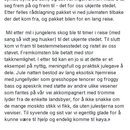
seg frem på og frem til - det for oss ukjente stedet.
Etter felles rådslagning pakket vi ned julematen tilbake
der det kom fra, og pakket bilen for en lang reise.
Mil etter mil i jungelens skog ble til timer i reise (med
sang så vidt jeg husker) til det ukjente stedet. Til slutt
kom vi fram til bestemmelsesstedet og ristet av oss
støvet. Fremkomsten ble betalt med stor
takknemlighet. I etter tid kan en jo si at dette er et
eksempel på nyttig, meningsfull og praktisk julegave å
dele. Jule natten bestod av lang eksotisk hjemreise
med jungellyder som gresshoppe tenorer og froggy
bass og apeskrik med støtte av andre ulike vesener
som fantes på vår vei akkompagnert med tromme
lyder fra de enkelte landsbyer, for å ikke snakke om
de mange moskito stikk vi fikk, da uten julestjerna som
veiviser. Til syvende og sist var vi egentlig glade for å
kunne være til hjelp og endelig komme til køya.»