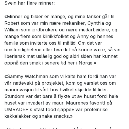
Svein har flere minner:
«Minner og bilder er mange, og mine tanker går til
Robert som var min nære mekaniker, Cynthia og
William som jordbrukere og nære medarbeidere, og
mange flere som klinikkfolket og Anny og hennes
familie som inviterte oss til måltid. Om det var
omstendighetene eller hva det nå kunne være, så var
liberiansk mat uslåelig god og aldri siden har kunnet
oppnå den smak i senere tid her i Norge.»
«Sammy Watchman som vi kalte ham fordi han var
vår nattevakt på prosjektet, kom og varslet oss om
maurinvasjon til vårt hus hvilket skjedde til tider.
Stundom var det bare å flykte ut av huset fordi hele
huset var invadert av maur. Maurenes favoritt på
UMRADEP`s «fast food sjappe» var proteinrike
kakkelakker og snake snacks.»