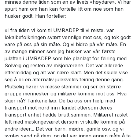
minnes denne tiden som en av livets «høydare». Vi har
spurt ham om han kan fortelle litt om noe som han
husker godt. Han forteller:
«I fra tiden vi kom til UMRADEP til vi reiste, var
lokalbefolkningen svært vennlige mot oss, og tok godt
vare på oss på sin måte. Og vi bidro på vår måte. En
av mange minner som jeg husker var vår første
julaften i UMRADEP som ble planlagt for feiring med
Solveig og resten av misjonærene. Det var allerede
ettermiddag og alt var nære klart. Men det skulle vise
seg å bli en alternativ julekvelds feiring denne gang.
Plutselig hører vi masse stemmer og ser en større
gruppe mennesker og militære komme mot oss. Hva
skjer nå? Tankene løp. De ba oss om hjelp med
transport mot nord inn i landet ettersom deres
transport enhet hadde brutt sammen. Militæret raslet
lett med maskingeværet dersom vi skulle komme på
andre ideer... Det var barn, mødre, gamle osv. og vi
syntes synd på dem, og det var ingen annen måte å ta