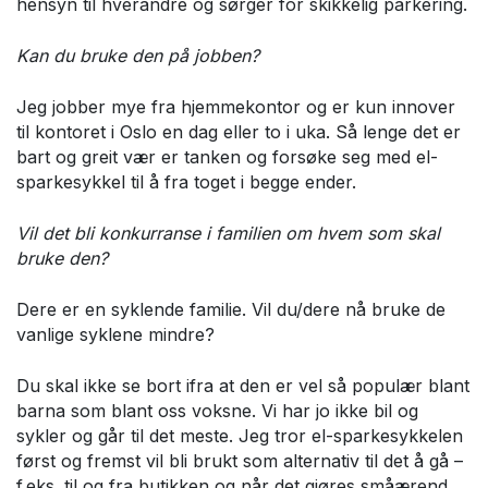
hensyn til hverandre og sørger for skikkelig parkering.
Kan du bruke den på jobben?
Jeg jobber mye fra hjemmekontor og er kun innover
til kontoret i Oslo en dag eller to i uka. Så lenge det er
bart og greit vær er tanken og forsøke seg med el-
sparkesykkel til å fra toget i begge ender.
Vil det bli konkurranse i familien om hvem som skal
bruke den?
Dere er en syklende familie. Vil du/dere nå bruke de
vanlige syklene mindre?
Du skal ikke se bort ifra at den er vel så populær blant
barna som blant oss voksne. Vi har jo ikke bil og
sykler og går til det meste. Jeg tror el-sparkesykkelen
først og fremst vil bli brukt som alternativ til det å gå –
f.eks. til og fra butikken og når det gjøres småærend.