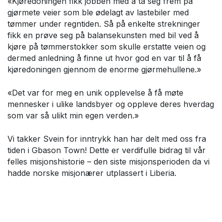
«Kjøredoningen fikk jobben med å ta seg frem på
gjørmete veier som ble ødelagt av lastebiler med
tømmer under regntiden. Så på enkelte strekninger
fikk en prøve seg på balansekunsten med bil ved å
kjøre på tømmerstokker som skulle erstatte veien og
dermed anledning å finne ut hvor god en var til å få
kjøredoningen gjennom de enorme gjørmehullene.»
«Det var for meg en unik opplevelse å få møte
mennesker i ulike landsbyer og oppleve deres hverdag
som var så ulikt min egen verden.»
Vi takker Svein for inntrykk han har delt med oss fra
tiden i Gbason Town! Dette er verdifulle bidrag til vår
felles misjonshistorie – den siste misjonsperioden da vi
hadde norske misjonærer utplassert i Liberia.