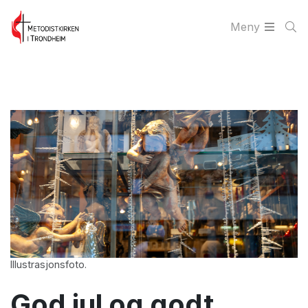
Meny
Illustrasjonsfoto.
God jul og godt