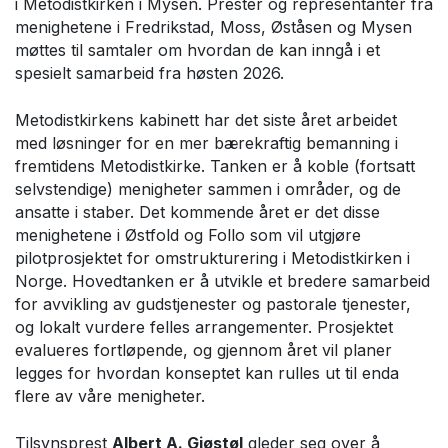
i Metodistkirken i Mysen. Prester og representanter fra
menighetene i Fredrikstad, Moss, Øståsen og Mysen
møttes til samtaler om hvordan de kan inngå i et
spesielt samarbeid fra høsten 2026.
Metodistkirkens kabinett har det siste året arbeidet
med løsninger for en mer bærekraftig bemanning i
fremtidens Metodistkirke. Tanken er å koble (fortsatt
selvstendige) menigheter sammen i områder, og de
ansatte i staber. Det kommende året er det disse
menighetene i Østfold og Follo som vil utgjøre
pilotprosjektet for omstrukturering i Metodistkirken i
Norge. Hovedtanken er å utvikle et bredere samarbeid
for avvikling av gudstjenester og pastorale tjenester,
og lokalt vurdere felles arrangementer. Prosjektet
evalueres fortløpende, og gjennom året vil planer
legges for hvordan konseptet kan rulles ut til enda
flere av våre menigheter.
Tilsynsprest
Albert A. Gjøstøl
gleder seg over å