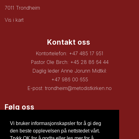
7011 Trondheim
Vis i kart
Kontakt oss
Kontortelefon: +47 485 17 951
Pastor Ole Birch: +45 28 86 64 44
Daglig leder Anne Jorunn Midtkil:
+47 986 00 655
E-post:
trondheim@metodistkirken.no
Følg oss
Facebook
Vi bruker informasjonskapsler for å gi deg
den beste opplevelsen på nettstedet vårt.
Trykk OK for å godta eller les mer for å