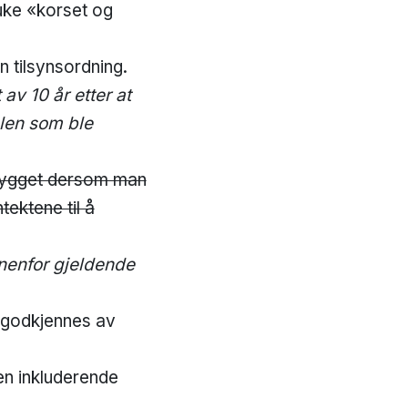
uke «korset og
 tilsynsordning.
av 10 år etter at
alen som ble
kebygget dersom man
tektene til å
nnenfor gjeldende
 godkjennes av
en inkluderende