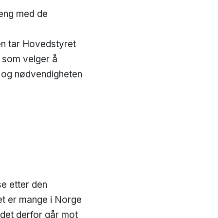
heng med de
en tar Hovedstyret
r som velger å
er og nødvendigheten
se etter den
et er mange i Norge
det derfor går mot