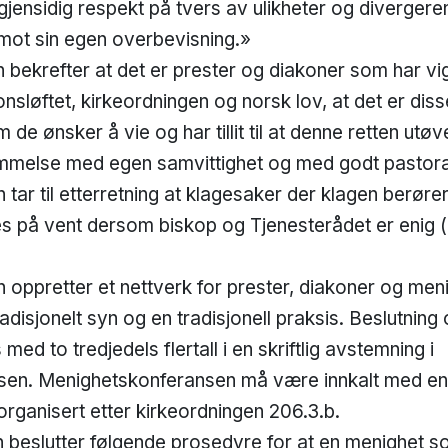
jensidig respekt på tvers av ulikheter og divergere
e mot sin egen overbevisning.»
bekrefter at det er prester og diakoner som har vi
onsløftet, kirkeordningen og norsk lov, at det er dis
de ønsker å vie og har tillit til at denne retten utø
mmelse med egen samvittighet og med godt pastoral
r til etterretning at klagesaker der klagen berører s
es på vent dersom biskop og Tjenesterådet er enig 
oppretter et nettverk for prester, diakoner og me
adisjonelt syn og en tradisjonell praksis. Beslutning 
 med to tredjedels flertall i en skriftlig avstemning i
sen. Menighetskonferansen må være innkalt med en
 organisert etter kirkeordningen 206.3.b.
beslutter følgende prosedyre for at en menighet so