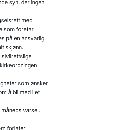
nde syn, der ingen
gselsrett med
se som foretar
ves på en ansvarlig
t skjønn.
ivilrettslige
(kirkeordningen
nigheter som ønsker
om å bli med i et
 måneds varsel.
m forlater