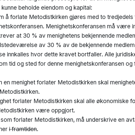
l kunne beholde eiendom og kapital:
 forlate Metodistkirken gjøres med to tredjedels fler
hetskonferansen. Menighetskonferansen må være i
rever at 30 % av menighetens bekjennende medlemm
tilstedeværelse av 30 % av de bekjennende medle
 innkalles hvor dette kravet bortfaller. Alle juridi
s om tid og sted for denne menighetskonferansen og 
 en menighet forlater Metodistkirken skal menighet
l Metodistkirken.
 forlater Metodistkirken skal alle økonomiske forp
Metodistkirken være oppgjort.
 forlater Metodistkirken, må underskrive en avta
oner
i framtiden
.