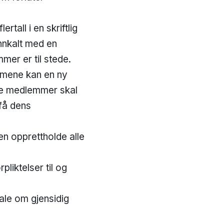
tall i en skriftlig
nnkalt med en
er er til stede.
mmene kan en ny
ske medlemmer skal
få dens
en opprettholde alle
liktelser til og
le om gjensidig