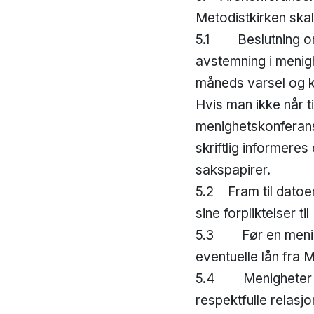
Metodistkirken ska
5.1 Beslutning om å
avstemning i menig
måneds varsel og k
Hvis man ikke når 
menighetskonferanse
skriftlig informere
sakspapirer.
5.2 Fram til datoen
sine forpliktelser ti
5.3 Før en menighet
eventuelle lån fra 
5.4 Menigheter som
respektfulle relasj