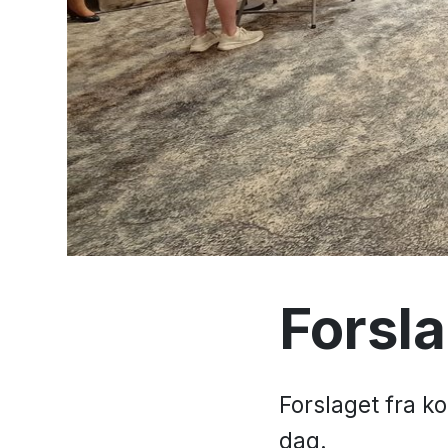
Forsl
Forslaget fra k
dag.