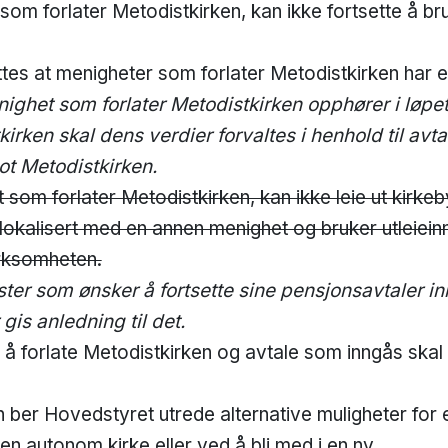
 forlater Metodistkirken, kan ikke fortsette å br
s at menigheter som forlater Metodistkirken har en
ghet som forlater Metodistkirken opphører i løpet 
kirken skal dens verdier forvaltes i henhold til avt
ot Metodistkirken.
 som forlater Metodistkirken, kan ikke leie ut kir
mlokalisert med en annen menighet og bruker utleieinn
irksomheten.
ter som ønsker å fortsette sine pensjonsavtaler i
is anledning til det.
å forlate Metodistkirken og avtale som inngås skal
ber Hovedstyret utrede alternative muligheter for 
en autonom kirke eller ved å bli med i en ny