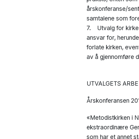
årskonferanse/sent
samtalene som fore
7. Utvalg for kirke
ansvar for, herund
forlate kirken, eve
av å gjennomføre di
UTVALGETS ARBE
Årskonferansen 201
«Metodistkirken i N
ekstraordinære Gen
som har et annet s