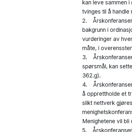
kan leve sammen i g
tvinges til å handl
2. Årskonferansen 
bakgrunn i ordinasj
vurderinger av hvem 
måte, i overensste
3. Årskonferansen ta
spørsmål, kan sett
362.g).
4. Årskonferansen 
å opprettholde et tr
slikt nettverk gjøres
menighetskonferan
Menighetene vil bli
5. Årskonferansen 