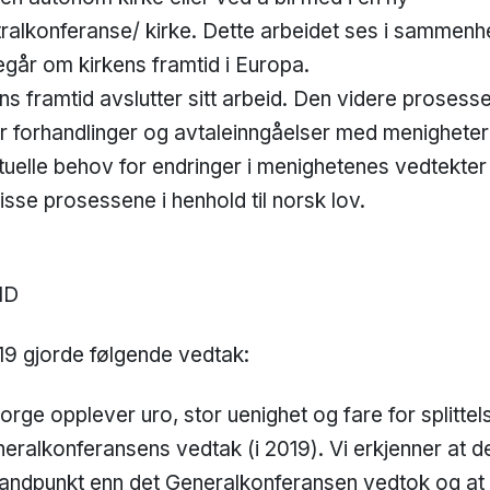
ralkonferanse/ kirke. Dette arbeidet ses i sammen
går om kirkens framtid i Europa.
ns framtid avslutter sitt arbeid. Den videre prosess
er forhandlinger og avtaleinngåelser med menighete
ntuelle behov for endringer i menighetenes vedtekt
sse prosessene i henhold til norsk lov.
ID
9 gjorde følgende vedtak:
orge opplever uro, stor uenighet og fare for splittel
eralkonferansens vedtak (i 2019). Vi erkjenner at d
tandpunkt enn det Generalkonferansen vedtok og at 