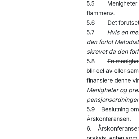
5.5 Menigheter som
flammen».
5.6 Det forutsette
5.7
Hvis en meni
den forlot Metodist
skrevet da den forl
5.8
En menighet
blir del av eller sa
finansiere denne v
Menigheter og pres
pensjonsordninger g
5.9 Beslutning om 
Årskonferansen.
6. Årskonferansen 
praksis, enten som 