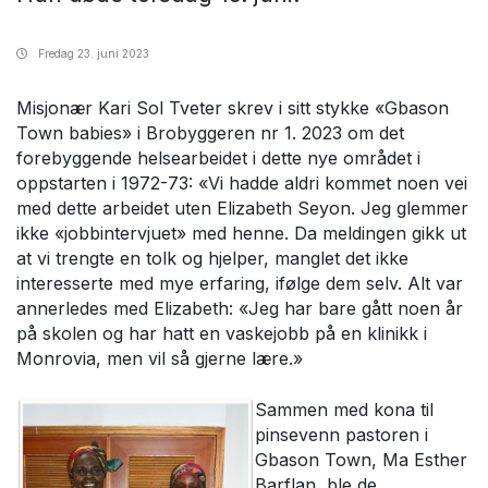
Fredag
23. juni 2023
Misjonær Kari Sol Tveter skrev i sitt stykke «Gbason
Town babies» i Brobyggeren nr 1. 2023 om det
forebyggende helsearbeidet i dette nye området i
oppstarten i 1972-73: «Vi hadde aldri kommet noen vei
med dette arbeidet uten Elizabeth Seyon. Jeg glemmer
ikke «jobbintervjuet» med henne. Da meldingen gikk ut
at vi trengte en tolk og hjelper, manglet det ikke
interesserte med mye erfaring, ifølge dem selv. Alt var
annerledes med Elizabeth: «Jeg har bare gått noen år
på skolen og har hatt en vaskejobb på en klinikk i
Monrovia, men vil så gjerne lære.»
Sammen med kona til
pinsevenn pastoren i
Gbason Town, Ma Esther
Barflan, ble de