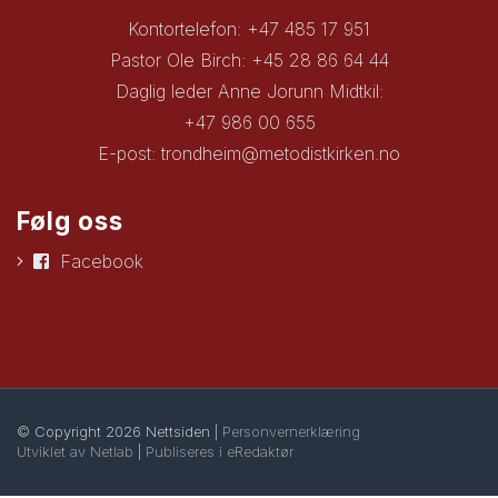
Kontortelefon: +47 485 17 951
Pastor Ole Birch: +45 28 86 64 44
Daglig leder Anne Jorunn Midtkil:
+47 986 00 655
E-post:
trondheim@metodistkirken.no
Følg oss
Facebook
© Copyright 2026 Nettsiden |
Personvernerklæring
Utviklet av Netlab
|
Publiseres i eRedaktør