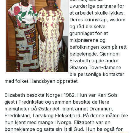
uvurderlige partnere for
at arbeidet skulle lykkes.
Deres kunnskap, visdom
og råd ble selve
grunnlaget for at
misjonærene og
befolkningen kom på rett
bølgelengde. Gjennom
Elizabeth og de andre
Gbason Town-damene
ble personlige kontakter
med folket i landsbyen opprettet.
Elizabeth besøkte Norge i 1982. Hun var Kari Sols
gjest i Fredrikstad og sammen besøkte de flere
menigheter på Østlandet, blant annet Drammen,
Fredrikstad, Larvik og Flekkefjord. På denne måten ble
hun kjent med mange i Norge. Elizabeth var en
bønnekjempe og satte sin lit til Gud. Hun ba også for