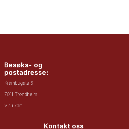
Besøks- og
postadresse:
Krambugata 6
7011 Trondheim
Vis i kart
Kontakt oss