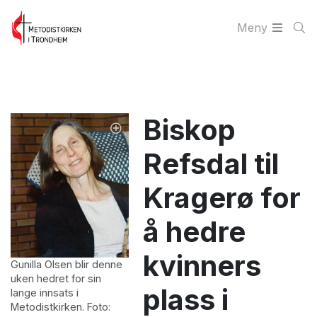
Meny
Biskop
Refsdal til
Kragerø for
å hedre
kvinners
Gunilla Olsen blir denne
uken hedret for sin
plass i
lange innsats i
Metodistkirken. Foto: