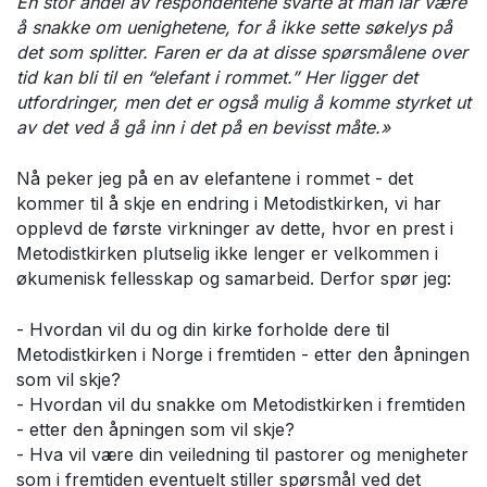
En stor andel av respondentene svarte at man lar være
å snakke om uenighetene, for å ikke sette søkelys på
det som splitter. Faren er da at disse spørsmålene over
tid kan bli til en “elefant i rommet.” Her ligger det
utfordringer, men det er også mulig å komme styrket ut
av det ved å gå inn i det på en bevisst måte.»
Nå peker jeg på en av elefantene i rommet - det
kommer til å skje en endring i Metodistkirken, vi har
opplevd de første virkninger av dette, hvor en prest i
Metodistkirken plutselig ikke lenger er velkommen i
økumenisk fellesskap og samarbeid. Derfor spør jeg:
- Hvordan vil du og din kirke forholde dere til
Metodistkirken i Norge i fremtiden - etter den åpningen
som vil skje?
- Hvordan vil du snakke om Metodistkirken i fremtiden
- etter den åpningen som vil skje?
- Hva vil være din veiledning til pastorer og menigheter
som i fremtiden eventuelt stiller spørsmål ved det