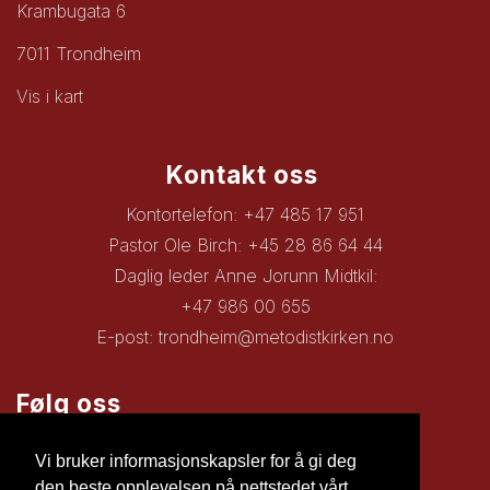
Krambugata 6
7011 Trondheim
Vis i kart
Kontakt oss
Kontortelefon: +47 485 17 951
Pastor Ole Birch: +45 28 86 64 44
Daglig leder Anne Jorunn Midtkil:
+47 986 00 655
E-post:
trondheim@metodistkirken.no
Følg oss
Facebook
Vi bruker informasjonskapsler for å gi deg
den beste opplevelsen på nettstedet vårt.