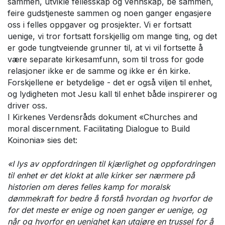
sammen, utvikle fellesskap og vennskap, be sammen,
feire gudstjeneste sammen og noen ganger engasjere
oss i felles oppgaver og prosjekter. Vi er fortsatt
uenige, vi tror fortsatt forskjellig om mange ting, og det
er gode tungtveiende grunner til, at vi vil fortsette å
være separate kirkesamfunn, som til tross for gode
relasjoner ikke er de samme og ikke er én kirke.
Forskjellene er betydelige - det er også viljen til enhet,
og lydigheten mot Jesu kall til enhet både inspirerer og
driver oss.
I Kirkenes Verdensråds dokument «Churches and
moral discernment. Facilitating Dialogue to Build
Koinonia» sies det:
«I lys av oppfordringen til kjærlighet og oppfordringen
til enhet er det klokt at alle kirker ser nærmere på
historien om deres felles kamp for moralsk
dømmekraft for bedre å forstå hvordan og hvorfor de
for det meste er enige og noen ganger er uenige, og
når og hvorfor en uenighet kan utgjøre en trussel for å