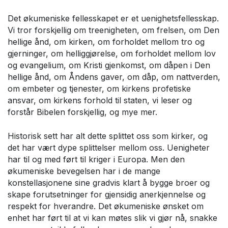
Det økumeniske fellesskapet er et uenighetsfellesskap.
Vi tror forskjellig om treenigheten, om frelsen, om Den
hellige ånd, om kirken, om forholdet mellom tro og
gjerninger, om helliggjørelse, om forholdet mellom lov
og evangelium, om Kristi gjenkomst, om dåpen i Den
hellige ånd, om Åndens gaver, om dåp, om nattverden,
om embeter og tjenester, om kirkens profetiske
ansvar, om kirkens forhold til staten, vi leser og
forstår Bibelen forskjellig, og mye mer.
Historisk sett har alt dette splittet oss som kirker, og
det har vært dype splittelser mellom oss. Uenigheter
har til og med ført til kriger i Europa. Men den
økumeniske bevegelsen har i de mange
konstellasjonene sine gradvis klart å bygge broer og
skape forutsetninger for gjensidig anerkjennelse og
respekt for hverandre. Det økumeniske ønsket om
enhet har ført til at vi kan møtes slik vi gjør nå, snakke