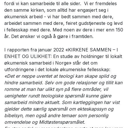
fordi vi kan samarbeide til alle sider. Vi er fremdeles
den samme kirken, som alltid har engasjert seg i
økumenisk arbeid - vi har bedt sammen med dere,
arbeidet sammen med dere, feiret gudstjeneste og levd
i fellesskap med dere. Med noen av dere i mer enn 150
år. Det ønsker vi også å gjøre i framtiden.
I rapporten fra januar 2022 «KIRKENE SAMMEN – I
ENHET OG ULIKHET: En studie av holdninger til lokalt
økumenisk samarbeid i Norge» står det om
utfordringene i det lokale økumeniske fellesskap:
«Det er neppe uventet at teologi kan skape splid og
hindre samarbeid. Selv om gode relasjoner og tillit kan
romme at man har ulikt syn på flere områder, vil
uenigheter rundt teologiske spørsmål kunne gjøre
samarbeid mindre aktuelt. Som kartleggingen har vist
gjelder dette særlig spørsmål om ekteskapssyn og
bibelsyn, men også andre temaer som personlig
omvendelse og Midtøstenspørsmålet.