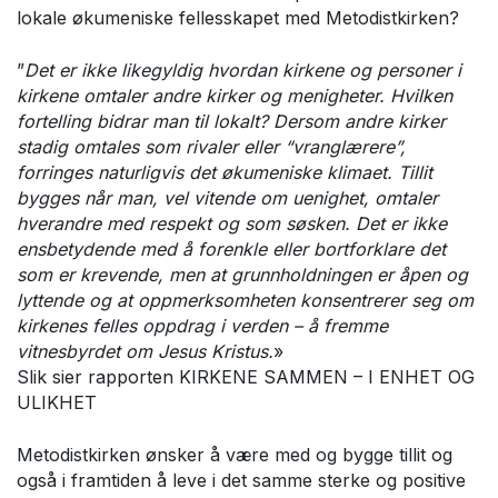
lokale økumeniske fellesskapet med Metodistkirken?
”
Det er ikke likegyldig hvordan kirkene og personer i
kirkene omtaler andre kirker og menigheter. Hvilken
fortelling bidrar man til lokalt? Dersom andre kirker
stadig omtales som rivaler eller “vranglærere”,
forringes naturligvis det økumeniske klimaet. Tillit
bygges når man, vel vitende om uenighet, omtaler
hverandre med respekt og som søsken. Det er ikke
ensbetydende med å forenkle eller bortforklare det
som er krevende, men at grunnholdningen er åpen og
lyttende og at oppmerksomheten konsentrerer seg om
kirkenes felles oppdrag i verden – å fremme
vitnesbyrdet om Jesus Kristus.
»
Slik sier rapporten KIRKENE SAMMEN – I ENHET OG
ULIKHET
Metodistkirken ønsker å være med og bygge tillit og
også i framtiden å leve i det samme sterke og positive