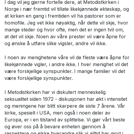
I dag vil jeg gjerne fortelle dere, at Metodistkirken i
Norge i nær fremtid vil tillate likekjønnede ekteskap, og
at kirken en gang i fremtiden vil ha pastorer som er
homofile. Jeg vet ikke nøyaktig, når dette vil skje, hvor
mange steder og hvor ofte, men det er ingen tvil om,
at det vil skje. Noen av våre prester vil være åpne for
og ønske å utføre slike vigsler, andre vil ikke.
I noen av menighetene våre vil de fleste være åpne for
likekjønnede vigler, i andre ikke. I hver menighet vil det
være forskjellige synspunkter. I mange familier vil det
være forskjellige synspunkter.
I Metodistkirken har vi diskutert menneskelig
seksualitet siden 1972 - diskusjonen har økt i intensitet
og meningene har blitt skarpere de siste 7 årene. Vår
kirke, spesielt i USA, men også i noen deler av
Europa, er i en tilstand av splittelse. Vi gjør vårt beste
og øver oss på å bevare enheten gjennom å
respektere og elske hverandre slik vi alltid har gjort i