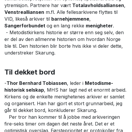
ytremisjon. Partnere har vært
Totalavholdsalliansen
,
Venstrealliansen
m.fl. Alle fellesarkivene flyttes til
VID, likeså arkiver til
barnehjemmene
,
Sangerforbundet
og en lang rekke
menigheter
.
- Metodistkirkens historie er større enn seg selv, den
er del av den allmenne historien om hvordan Norge
ble til. Den historien blir borte hvis ikke vi deler dette,
understreker Skarung.
Til dekket bord
-
Thor Bernhard Tobiassen
, leder i
Metodisme-
historisk selskap
, MHS har lagt ned et enormt arbeid.
Kirkens og de enkelte menighetenes arkiver er samlet
og organisert. Han har gjort et stort grunnarbeid, jeg
går til dekket bord, konkluderer Skarung.
Per tror han kommer til å jobbe med arkiveringen
fire-seks timer om dagen det neste året. Det er et
optimistisk overslag. Førsteprioritet er protokoller fra