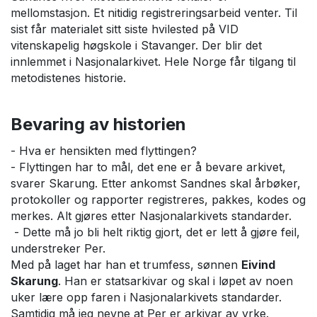
mellomstasjon. Et nitidig registreringsarbeid venter. Til
sist får materialet sitt siste hvilested på VID
vitenskapelig høgskole i Stavanger. Der blir det
innlemmet i Nasjonalarkivet. Hele Norge får tilgang til
metodistenes historie.
Bevaring av historien
- Hva er hensikten med flyttingen?
- Flyttingen har to mål, det ene er å bevare arkivet,
svarer Skarung. Etter ankomst Sandnes skal årbøker,
protokoller og rapporter registreres, pakkes, kodes og
merkes. Alt gjøres etter Nasjonalarkivets standarder.
- Dette må jo bli helt riktig gjort, det er lett å gjøre feil,
understreker Per.
Med på laget har han et trumfess, sønnen
Eivind
Skarung
. Han er statsarkivar og skal i løpet av noen
uker lære opp faren i Nasjonalarkivets standarder.
Samtidig må jeg nevne at Per er arkivar av yrke.